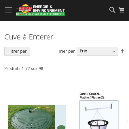
Allez
au
Rech
Mo
contenu
Cuve à Enterer
Pa
Trier par
Filtrer par
or
dé
Produits
1
-
72
sur
98