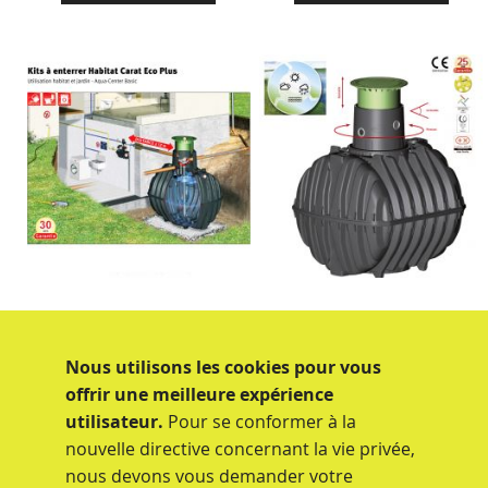
KIT DE RECUPERATION EAU DE
KIT DE RECUPERATION D'EAU
PLUIE A ENTERRER HABITAT
DE PLUIE CARAT A ENTERRER
Nous utilisons les cookies pour vous
CARAT ECO PLUS 3750 LITRES
10000 LITRES AVEC FILTRE REF
REF 377150
377222
offrir une meilleure expérience
4 590,56 €
4 698,08 €
utilisateur.
Pour se conformer à la
nouvelle directive concernant la vie privée,
nous devons vous demander votre
Ajouter au panier
Ajouter au panier