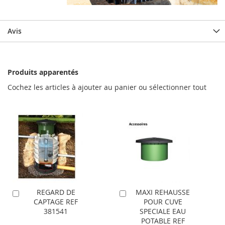
Avis
Produits apparentés
Cochez les articles à ajouter au panier ou
sélectionner tout
REGARD DE
MAXI REHAUSSE
Ajouter
Ajouter
CAPTAGE REF
POUR CUVE
au
au
381541
SPECIALE EAU
panier
panier
POTABLE REF