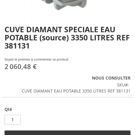
CUVE DIAMANT SPECIALE EAU
Skip
to
POTABLE (source) 3350 LITRES REF
the
381131
beginning
of
the
Soyez le premier à commenter ce produit
images
2 060,48 €
gallery
NOUS CONSULTER
SKU
CUVE DIAMANT EAU POTABLE 3350 LITRES REF 381131
Qté