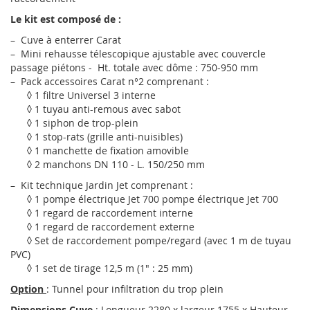
Le kit est composé de :
– Cuve à enterrer Carat
– Mini rehausse télescopique ajustable avec couvercle
passage piétons - Ht. totale avec dôme : 750-950 mm
– Pack accessoires Carat n°2 comprenant :
◊ 1 filtre Universel 3 interne
◊ 1 tuyau anti-remous avec sabot
◊ 1 siphon de trop-plein
◊ 1 stop-rats (grille anti-nuisibles)
◊ 1 manchette de fixation amovible
◊ 2 manchons DN 110 - L. 150/250 mm
– Kit technique Jardin Jet comprenant :
◊ 1 pompe électrique Jet 700 pompe électrique Jet 700
◊ 1 regard de raccordement interne
◊ 1 regard de raccordement externe
◊ Set de raccordement pompe/regard (avec 1 m de tuyau
PVC)
◊ 1 set de tirage 12,5 m (1" : 25 mm)
Option
: Tunnel pour infiltration du trop plein
Dimensions
Cuve
: Longueur 2280 x largeur 1755 x Hauteur