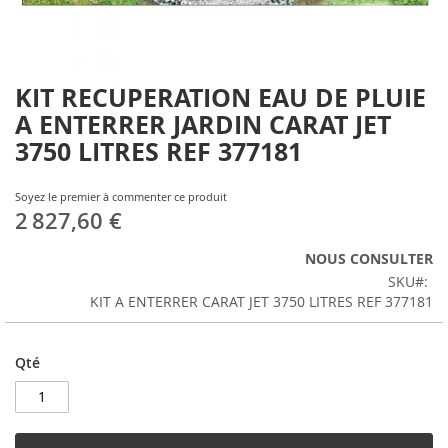
KIT RECUPERATION EAU DE PLUIE
Skip
to
A ENTERRER JARDIN CARAT JET
the
3750 LITRES REF 377181
beginning
of
the
Soyez le premier à commenter ce produit
images
2 827,60 €
gallery
NOUS CONSULTER
SKU
KIT A ENTERRER CARAT JET 3750 LITRES REF 377181
Qté