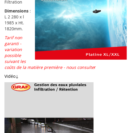
Filtration
Dimensions
:
L 2 280 x l
1985 x Ht.
1820mm.
Tarif non
garanti -
variation
possible
suivant les
coûts de la matière première - nous consulte
r
Vidéo↓