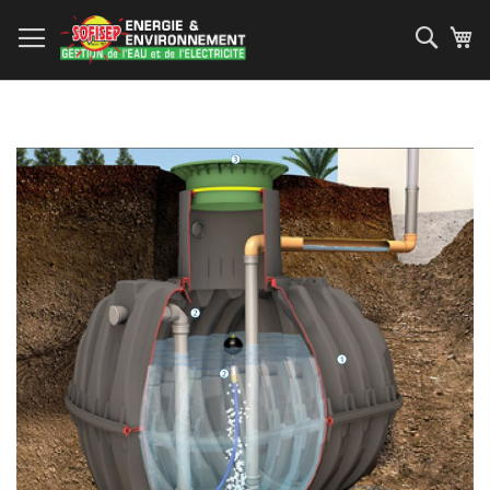
Allez
au
Rech
Mo
contenu
Skip
to
the
end
of
the
images
gallery