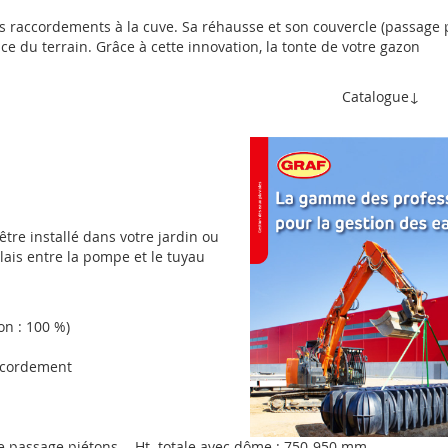
es raccordements à la cuve. Sa réhausse et son couvercle (passage 
e du terrain. Grâce à cette innovation, la tonte de votre gazon
alogue↓
tre installé dans votre jardin ou
elais entre la pompe et le tuyau
on : 100 %)
accordement
le passage piétons - Ht. totale avec dôme : 750-950 mm