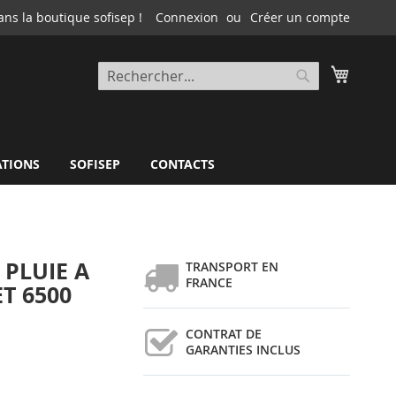
ns la boutique sofisep !
Connexion
Créer un compte
Mon pa
Rechercher
Rechercher
ATIONS
SOFISEP
CONTACTS
 PLUIE A
TRANSPORT EN
FRANCE
T 6500
CONTRAT DE
GARANTIES INCLUS