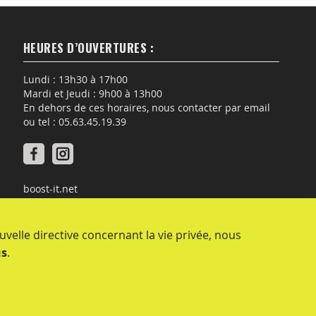
HEURES D’OUVERTURES :
Lundi : 13h30 à 17h00
Mardi et Jeudi : 9h00 à 13h00
En dehors de ces horaires, nous contacter par email
ou tel : 05.63.45.19.39
boost-it.net
photovoltaique-agricole-albi.com
micro-station-epuration-
auch.com
micro-station-epuration-cahors.com
micro-station-
epuration-foix.com
micro-station-epuration-mende.com
micro-
velle directive concernant la vie privée, nous
station-epuration-montauban.com
micro-station-epuration-
rodez.com
micro-station-epuration-tarbes.com
micro-station-
us
.
epuration-toulouse.com
micro-station-epuration-aix-en-
provence.com