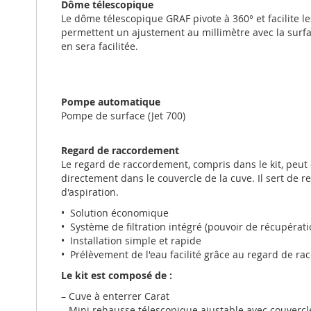
Dôme télescopique
Le dôme télescopique GRAF pivote à 360° et facilite l
permettent un ajustement au millimètre avec la surfac
en sera facilitée.
Cat
Pompe automatique
Pompe de surface (Jet 700)
Regard de raccordement
Le regard de raccordement, compris dans le kit, peut ê
directement dans le couvercle de la cuve. Il sert de r
d'aspiration.
• Solution économique
• Système de filtration intégré (pouvoir de récupérati
• Installation simple et rapide
• Prélèvement de l'eau facilité grâce au regard de r
Le kit est composé de :
– Cuve à enterrer Carat
– Mini rehausse télescopique ajustable avec couverc