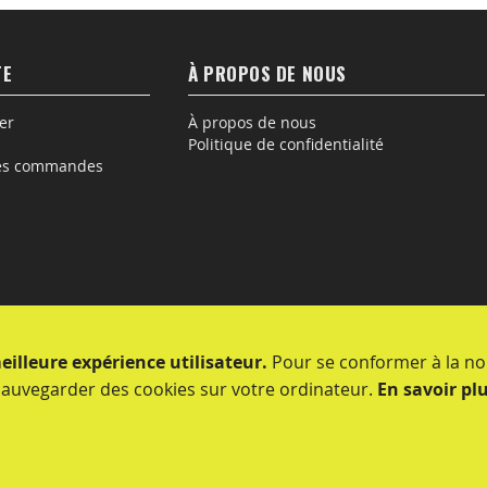
TE
À PROPOS DE NOUS
er
À propos de nous
Politique de confidentialité
des commandes
eilleure expérience utilisateur.
Pour se conformer à la nou
uvegarder des cookies sur votre ordinateur.
En savoir pl
© SOFISEP Energie et Environnement. 2023.