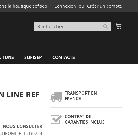
ns la boutique sofisep !
Connexion
Créer un compte
Mon pa
Rechercher
Rechercher
ATIONS
SOFISEP
CONTACTS
 LINE REF
TRANSPORT EN
FRANCE
CONTRAT DE
GARANTIES INCLUS
NOUS CONSULTER
CHROME REF 330254