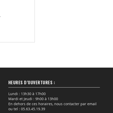
.
HEURES D’OUVERTURES :
Lundi : 13h30 à 17h00
Mardi et Jeudi : 9h00 à 13h00
En dehors de ces horaires, nous contacter par email
ou tel : 05.63.45.19.39