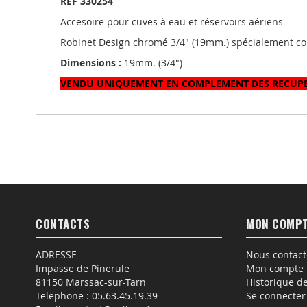
REF 330254
images
Accesoire pour cuves à eau et réservoirs aériens
gallery
Robinet Design chromé 3/4" (19mm.) spécialement co
Dimensions :
19mm. (3/4")
VENDU UNIQUEMENT EN COMPLEMENT DES RECUPER
CONTACTS
MON COMP
ADRESSE
Nous contact
Impasse de Pinerule
Mon compte
81150 Marssac-sur-Tarn
Historique 
Telephone :
05.63.45.19.39
Se connecter