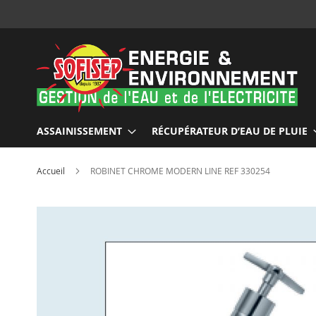
Allez
au
contenu
ASSAINISSEMENT
RÉCUPÉRATEUR D’EAU DE PLUIE
Accueil
ROBINET CHROME MODERN LINE REF 330254
Skip
to
the
end
of
the
images
gallery