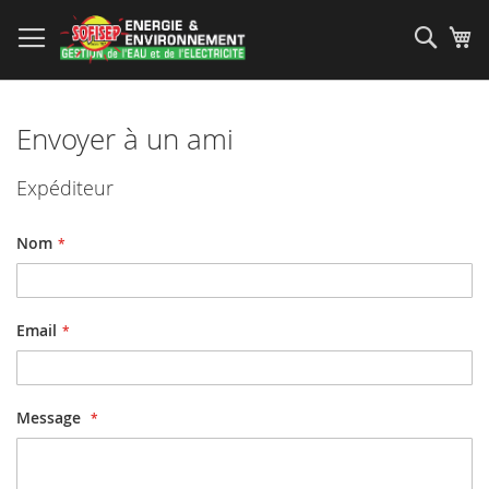
Allez
au
Rech
Mo
contenu
Envoyer à un ami
Expéditeur
Nom
Email
Message